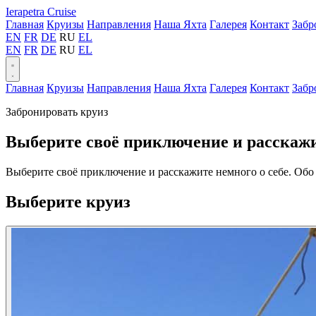
Ierapetra Cruise
Главная
Круизы
Направления
Наша Яхта
Галерея
Контакт
Забр
EN
FR
DE
RU
EL
EN
FR
DE
RU
EL
Главная
Круизы
Направления
Наша Яхта
Галерея
Контакт
Забр
Забронировать круиз
Выберите своё приключение и расскажит
Выберите своё приключение и расскажите немного о себе. Обо
Xfho-
Выберите круиз
qpuvyzgjsncdrm