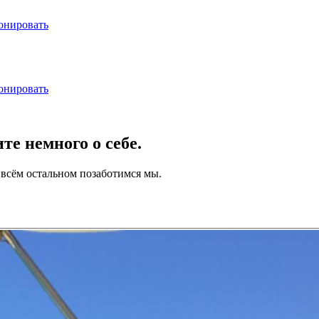
онировать
онировать
е немного о себе.
 всём остальном позаботимся мы.