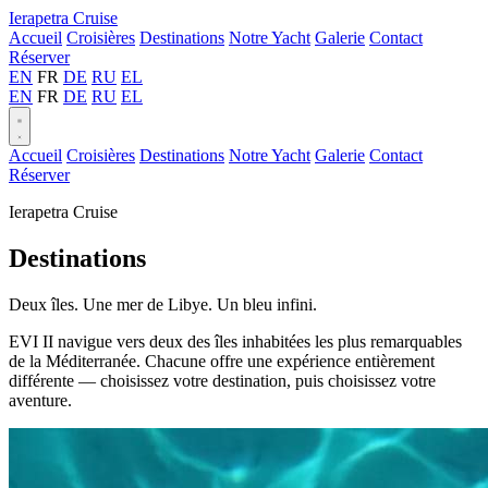
Ierapetra Cruise
Accueil
Croisières
Destinations
Notre Yacht
Galerie
Contact
Réserver
EN
FR
DE
RU
EL
EN
FR
DE
RU
EL
Accueil
Croisières
Destinations
Notre Yacht
Galerie
Contact
Réserver
Ierapetra Cruise
Destinations
Deux îles. Une mer de Libye. Un bleu infini.
EVI II navigue vers deux des îles inhabitées les plus remarquables
de la Méditerranée. Chacune offre une expérience entièrement
différente — choisissez votre destination, puis choisissez votre
aventure.